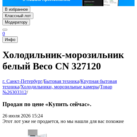
В избранное
Классный лот
Модератору
0
Инфо
Холодильник-морозильник
белый Beco CN 327120
г. Санкт-Петербург
/
Бытовая техника
/
Крупная бытовая
техника
/
Холодильники, морозильные камеры
/
Товар
№26303312
/
Продан по цене «Купить сейчас».
26 июля 2026 15:24
Этот лот уже не продается, но мы нашли для вас похожие