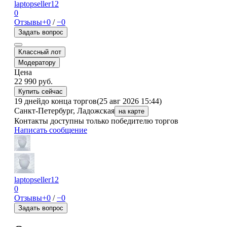
laptopseller12
0
Отзывы
+0
/
−0
Задать вопрос
Классный лот
Модератору
Цена
22 990
руб.
Купить сейчас
19 дней
до конца торгов
(25 авг 2026 15:44)
Санкт-Петербург, Ладожская
на карте
Контакты доступны только победителю торгов
Написать сообщение
laptopseller12
0
Отзывы
+0
/
−0
Задать вопрос