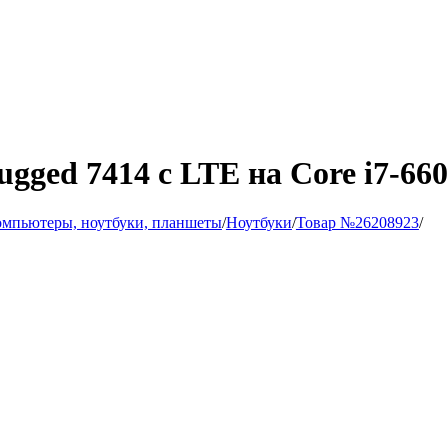
gged 7414 с LTE на Core i7-66
мпьютеры, ноутбуки, планшеты
/
Ноутбуки
/
Товар №26208923
/