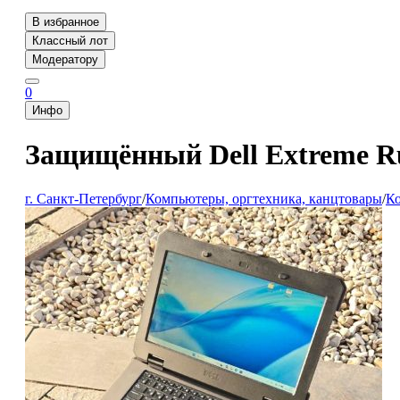
В избранное
Классный лот
Модератору
0
Инфо
Защищённый Dell Extreme Ru
г. Санкт-Петербург
/
Компьютеры, оргтехника, канцтовары
/
Ко