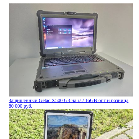
Защищённый Getac X500 G3 на i7 / 16GB опт и розница
80 000
руб.