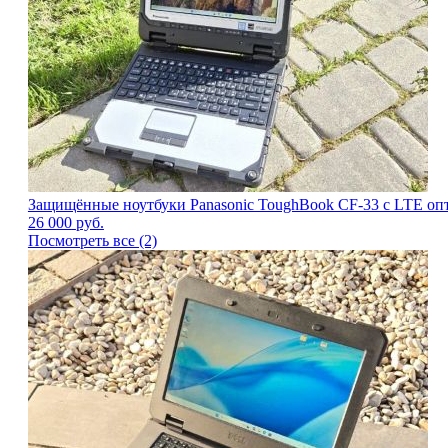
Защищённые ноутбуки Panasonic ToughBook CF-33 с LTE оп
26 000
руб.
Посмотреть все (2)