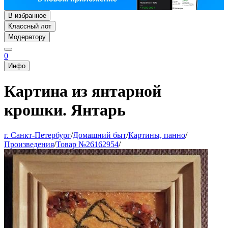
В избранное
Классный лот
Модератору
0
Инфо
Картина из янтарной
крошки. Янтарь
г. Санкт-Петербург
/
Домашний быт
/
Картины, панно
/
Произведения
/
Товар №26162954
/