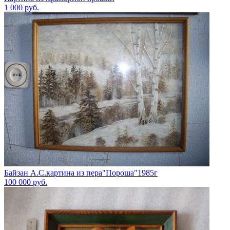
1 000
руб.
Байзан А.С.картина из пера"Пороша"1985г
100 000
руб.