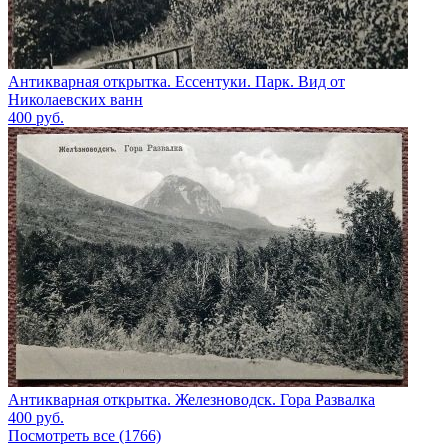
Антикварная открытка. Ессентуки. Парк. Вид от
Николаевских ванн
400
руб.
Антикварная открытка. Железноводск. Гора Развалка
400
руб.
Посмотреть все (1766)