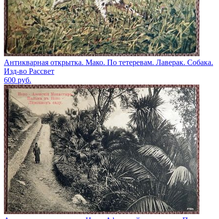
Антикварная открытка. Мако. По тетеревам. Лаверак. Собака.
Изд-во Рассвет
600
руб.