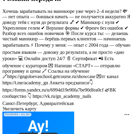
Хочешь зарабатывать на маникюре уже через 2–4 недели? 💸
— нет опыта — боишься начать — не получается аккуратно Я
доведу тебя с нуля до результата 💅 ✔ Маникюр с нуля ✔
Укрепление гелем ✔ Верхние формы ✔ Френч без ошибок ✔
Разбор всех ошибок новичков 🎯 После курса ты: — делаешь
чистый маникюр — берёшь первых клиентов — начинаешь
зарабатывать ⚡ Почему у меня: — опыт с 2004 года — обучаю
простым языком — довожу до результата, а не просто «даю
уроки» 💻 Онлайн доступ 24/7 📄 Сертификат 📲 Есть
обучение с куратором 💌 Напиши «СТАРТ» — отправлю
программу и цены 🔗 Ссылка на обучение
🔗https://gngoloevaschool.getcourse.ru/showcase 💌тг канал
https://t.me/academy_gn Анкета предзаписи👇
https://forms.yandex.ru/u/6994d19e90fa7be90dfea0cf 🌿ВК
сообщество 👇 https://vk.ru/gn_academy_nails
Санкт-Петербург, Адмиралтейская
Увеличить карту
РЕКЛАМА • AU.RU