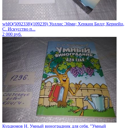
wbЮ(5092338)(109239) Уоллис Эйми; Хенкин Билл; Кернейц,
С. Искусство п...
2 000
руб.
Курдюмов Н. Умный виноградник для себя. "Умный