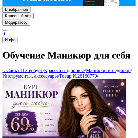
В избранное
Классный лот
Модератору
0
Инфо
Обучение Маникюр для себя
г. Санкт-Петербург
/
Красота и здоровье
/
Маникюр и педикюр
/
Инструменты, аксессуары
/
Товар №26160770
/